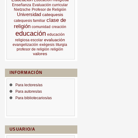
Educación Religiosa
Enseñanza
Evaluación curricular
Nietzsche
Profesor de Religión
Universidad
catequesis
clase de
catequesis familiar
religión
comunidad
creación
educación
educación
evaluación
religiosa escolar
evangelización
exégesis
liturgia
profesor de religión
religión
valores
INFORMACIÓN
Para lectores/as
Para autores/as
Para bibliotecarios/as
USUARIO/A