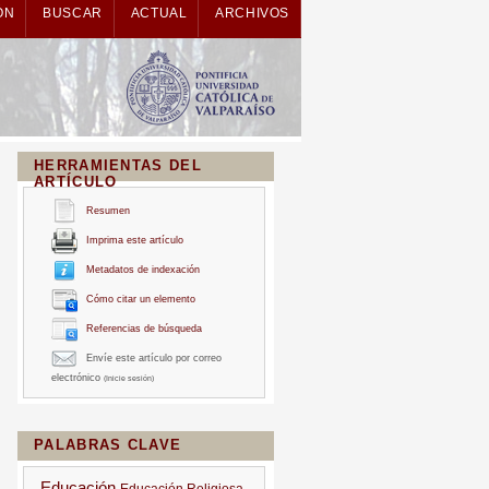
ÓN
BUSCAR
ACTUAL
ARCHIVOS
HERRAMIENTAS DEL
ARTÍCULO
Resumen
Imprima este artículo
Metadatos de indexación
Cómo citar un elemento
Referencias de búsqueda
Envíe este artículo por correo
electrónico
(Inicie sesión)
PALABRAS CLAVE
Educación